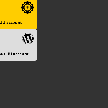
 UU account
out UU account