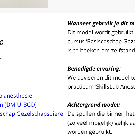
Wanneer gebruik je dit m
Dit model wordt gebruikt
ig
cursus ‘Basiscoschap Gez
is te boeken om zelfstan
:
Benodigde ervaring:
We adviseren dit model t
practicum ‘SkillsLab Anes
b anesthesie –
en (DM-U-BGD)
Achtergrond model:
coschap Gezelschapsdieren
De spullen die binnen het
(zo veel mogelijk) gelijk 
worden gebruikt.