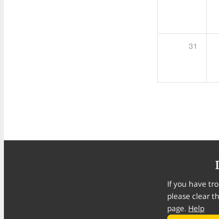
31
If you have tro
please clear t
page.
Help