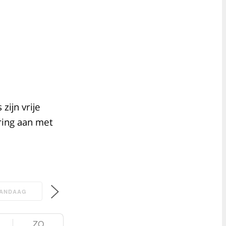
zijn vrije
ring aan met
ANDAAG
ZO