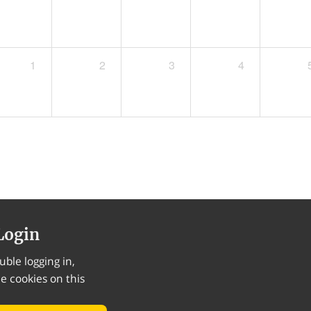
1
2
3
4
Login
uble logging in,
he cookies on this