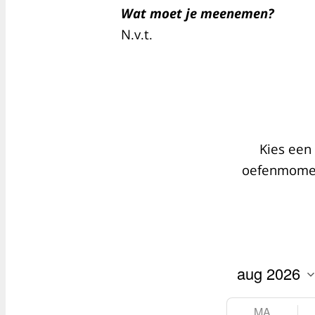
Wat moet je meenemen?
N.v.t.
Kies een 
oefenmoment
MA