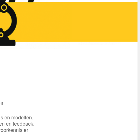
t.
ls en modellen.
en en feedback.
voorkennis er