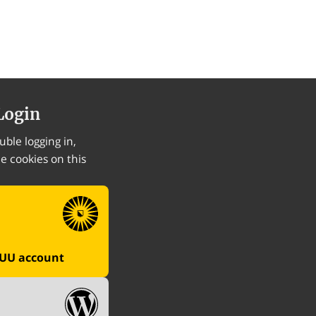
Login
uble logging in,
he cookies on this
 UU account