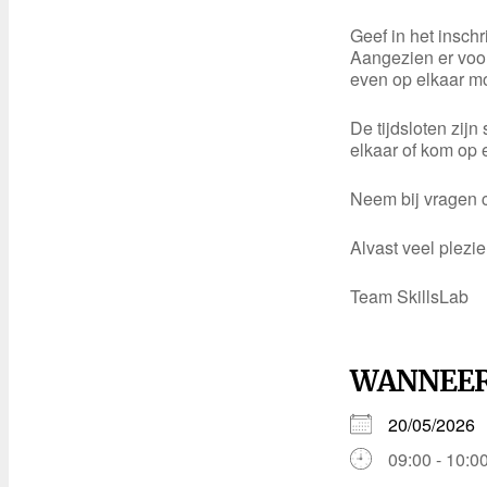
Geef in het inschr
Aangezien er voo
even op elkaar m
De tijdsloten zij
elkaar of kom op 
Neem bij vragen c
Alvast veel plezi
Team SkillsLab
WANNEE
20/05/2026
09:00 - 10:0