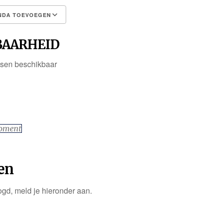
NDA TOEVOEGEN
CS
Google Calendar
iCalen
BAARHEID
tsen beschikbaar
moment
en
ogd, meld je hieronder aan.