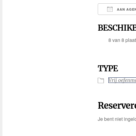
AAN AGE
Download I
BESCHIK
8 van 8 plaa
TYPE
Vrij oefen
Reserver
Je bent niet ingel