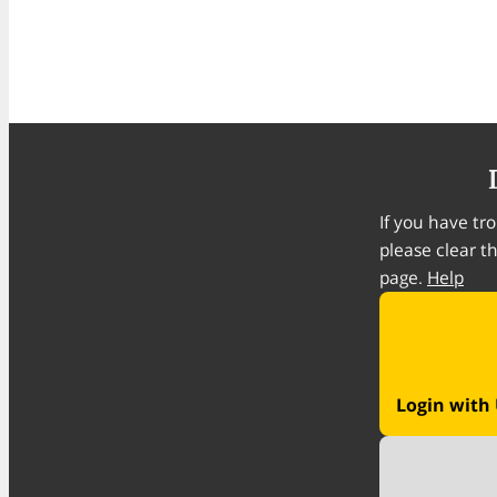
If you have tro
please clear t
page.
Help
Login with