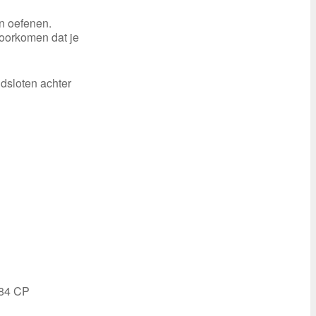
en oefenen.
oorkomen dat je
jdsloten achter
584 CP