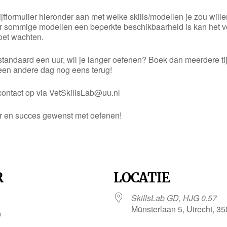
ijfformulier hieronder aan met welke skills/modellen je zou will
r sommige modellen een beperkte beschikbaarheid is kan het v
oet wachten.
n standaard een uur, wil je langer oefenen? Boek dan meerdere ti
een andere dag nog eens terug!
ontact op via VetSkillsLab@uu.nl
er en succes gewenst met oefenen!
R
LOCATIE
SkillsLab GD, HJG 0.57
Münsterlaan 5, Utrecht, 3
0